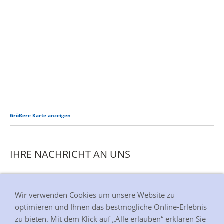
Größere Karte anzeigen
IHRE NACHRICHT AN UNS
Dieser Inhalt kann leider nicht angezeigt werden, da
Sie der Speicherung der für die Darstellung
Wir verwenden Cookies um unsere Website zu
notwendigen Cookies widersprochen haben.
optimieren und Ihnen das bestmögliche Online-Erlebnis
Besuchen Sie die Seite
Datenschutzerklärung
, um
zu bieten. Mit dem Klick auf „Alle erlauben“ erklären Sie